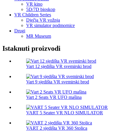
VR kino
5D/7D bioskop
VR Children Series
Dječja VR vožnja
VR simulator podmornice
Drugi
MR Museum
Istaknuti proizvodi
Vart 12 sjedišta VR svemirski brod
Vart 9 sjedišta VR svemirski brod
Vart 2 Seats VR UFO mašina
VART 5 Seater VR NLO SIMULATOR
VART 2 sjedišta VR 360 Stolica