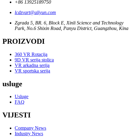
+86 13925189750
lcdzvart@aliyun.com
Zgrada 5, BR. 6, Block E, Xinli Science and Technology
Park, No.6 Shixin Road, Panyu District, Guangzhou, Kina
PROIZVODI
360 VR Rotacija
9D VR serija stolica
VR arkadna serija
VR sportska serija
usluge
Usluge
FAQ
VIJESTI
Company News
Industry News