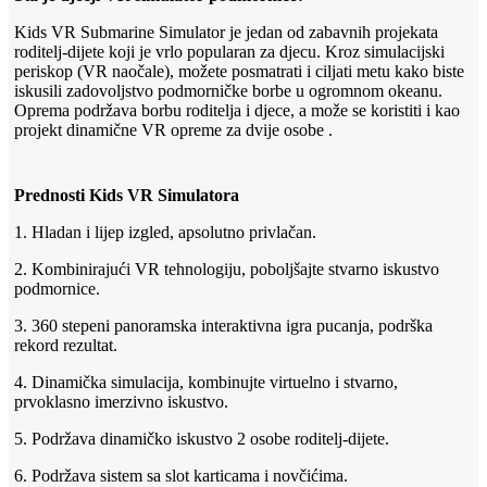
Kids VR Submarine Simulator je jedan od zabavnih projekata
roditelj-dijete koji je vrlo popularan za djecu. Kroz simulacijski
periskop (VR naočale), možete posmatrati i ciljati metu kako biste
iskusili zadovoljstvo podmorničke borbe u ogromnom okeanu.
Oprema podržava borbu roditelja i djece, a može se koristiti i kao
projekt dinamične VR opreme za dvije osobe .
Prednosti Kids VR Simulatora
1. Hladan i lijep izgled, apsolutno privlačan.
2. Kombinirajući VR tehnologiju, poboljšajte stvarno iskustvo
podmornice.
3. 360 stepeni panoramska interaktivna igra pucanja, podrška
rekord rezultat.
4. Dinamička simulacija, kombinujte virtuelno i stvarno,
prvoklasno imerzivno iskustvo.
5. Podržava dinamičko iskustvo 2 osobe roditelj-dijete.
6. Podržava sistem sa slot karticama i novčićima.