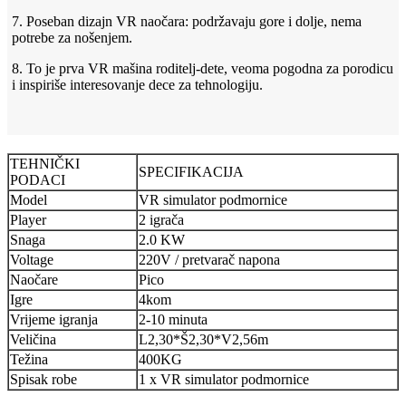
7. Poseban dizajn VR naočara: podržavaju gore i dolje, nema
potrebe za nošenjem.
8. To je prva VR mašina roditelj-dete, veoma pogodna za porodicu
i inspiriše interesovanje dece za tehnologiju.
TEHNIČKI
SPECIFIKACIJA
PODACI
Model
VR simulator podmornice
Player
2 igrača
Snaga
2.0 KW
Voltage
220V / pretvarač napona
Naočare
Pico
Igre
4kom
Vrijeme igranja
2-10 minuta
Veličina
L2,30*Š2,30*V2,56m
Težina
400KG
Spisak robe
1 x VR simulator podmornice