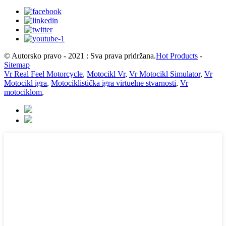
© Autorsko pravo - 2021 : Sva prava pridržana.
Hot Products
-
Sitemap
Vr Real Feel Motorcycle
,
Motocikl Vr
,
Vr Motocikl Simulator
,
Vr
Motocikl igra
,
Motociklistička igra virtuelne stvarnosti
,
Vr
motociklom
,