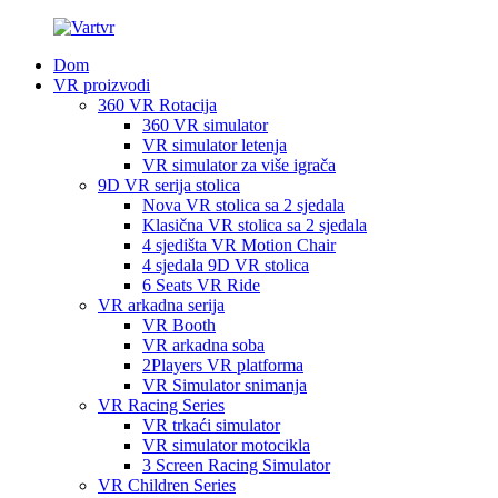
Dom
VR proizvodi
360 VR Rotacija
360 VR simulator
VR simulator letenja
VR simulator za više igrača
9D VR serija stolica
Nova VR stolica sa 2 sjedala
Klasična VR stolica sa 2 sjedala
4 sjedišta VR Motion Chair
4 sjedala 9D VR stolica
6 Seats VR Ride
VR arkadna serija
VR Booth
VR arkadna soba
2Players VR platforma
VR Simulator snimanja
VR Racing Series
VR trkaći simulator
VR simulator motocikla
3 Screen Racing Simulator
VR Children Series