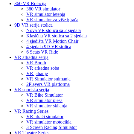
360 VR Rotacija
360 VR simulator
VR simulator letenja
VR simulator za više igrača
9D VR serija stolica
Nova VR stolica sa 2 sjedala
Klasična VR stolica sa 2 sjedala
4 sjedišta VR Motion Chair
4 sjedala 9D VR stolica
6 Seats VR Ride
VR arkadna serija
VR Booth
VR arkadna soba
VR jahanje
VR Simulator snimanja
2Players VR platforma
VR sportska serija
VR Bike Simulator
VR simulator plesa
VR simulator skijanja
VR Racing Series
VR trkaći simulator
VR simulator motocikla
3 Screen Racing Simulator
VR Theatre Series