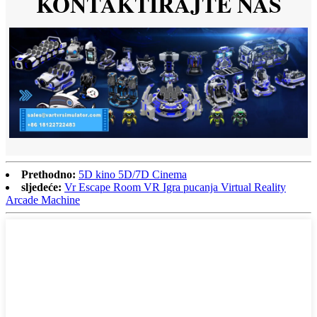
KONTAKTIRAJTE NAS
Prethodno:
5D kino 5D/7D Cinema
sljedeće:
Vr Escape Room VR Igra pucanja Virtual Reality
Arcade Machine