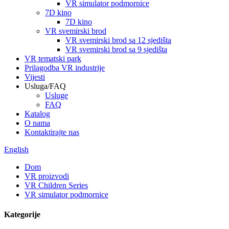
VR simulator podmornice
7D kino
7D kino
VR svemirski brod
VR svemirski brod sa 12 sjedišta
VR svemirski brod sa 9 sjedišta
VR tematski park
Prilagodba VR industrije
Vijesti
Usluga/FAQ
Usluge
FAQ
Katalog
O nama
Kontaktirajte nas
English
Dom
VR proizvodi
VR Children Series
VR simulator podmornice
Kategorije