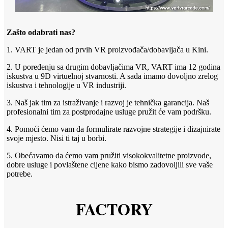
Zašto odabrati nas?
1. VART je jedan od prvih VR proizvođača/dobavljača u Kini.
2. U poređenju sa drugim dobavljačima VR, VART ima 12 godina
iskustva u 9D virtuelnoj stvarnosti. A sada imamo dovoljno zrelog
iskustva i tehnologije u VR industriji.
3. Naš jak tim za istraživanje i razvoj je tehnička garancija. Naš
profesionalni tim za postprodajne usluge pružit će vam podršku.
4. Pomoći ćemo vam da formulirate razvojne strategije i dizajnirate
svoje mjesto. Nisi ti taj u borbi.
5. Obećavamo da ćemo vam pružiti visokokvalitetne proizvode,
dobre usluge i povlaštene cijene kako bismo zadovoljili sve vaše
potrebe.
FACTORY