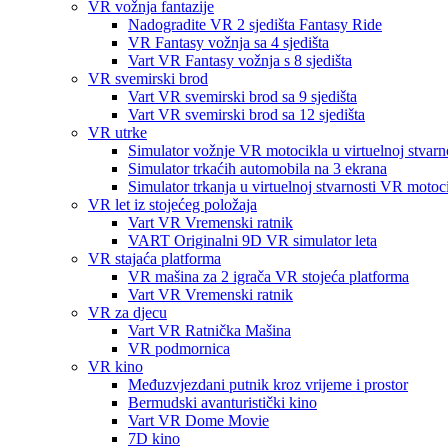
VR vožnja fantazije
Nadogradite VR 2 sjedišta Fantasy Ride
VR Fantasy vožnja sa 4 sjedišta
Vart VR Fantasy vožnja s 8 sjedišta
VR svemirski brod
Vart VR svemirski brod sa 9 sjedišta
Vart VR svemirski brod sa 12 sjedišta
VR utrke
Simulator vožnje VR motocikla u virtuelnoj stvarn
Simulator trkaćih automobila na 3 ekrana
Simulator trkanja u virtuelnoj stvarnosti VR motoc
VR let iz stojećeg položaja
Vart VR Vremenski ratnik
VART Originalni 9D VR simulator leta
VR stajaća platforma
VR mašina za 2 igrača VR stojeća platforma
Vart VR Vremenski ratnik
VR za djecu
Vart VR Ratnička Mašina
VR podmornica
VR kino
Međuzvjezdani putnik kroz vrijeme i prostor
Bermudski avanturistički kino
Vart VR Dome Movie
7D kino