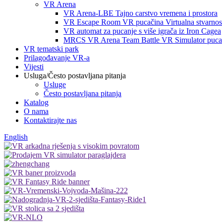
VR Arena
VR Arena-LBE Tajno carstvo vremena i prostora
VR Escape Room VR pucačina Virtualna stvarnos
VR automat za pucanje s više igrača iz Iron Cagea
MRCS VR Arena Team Battle VR Simulator pucanj
VR tematski park
Prilagođavanje VR-a
Vijesti
Usluga/Često postavljana pitanja
Usluge
Često postavljana pitanja
Katalog
O nama
Kontaktirajte nas
English