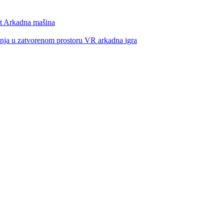
t Arkadna mašina
a u zatvorenom prostoru VR arkadna igra