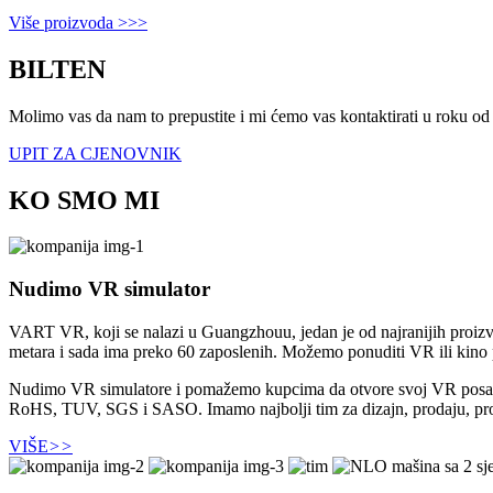
Više proizvoda >>>
BILTEN
Molimo vas da nam to prepustite i mi ćemo vas kontaktirati u roku od 
UPIT ZA CJENOVNIK
KO SMO MI
Nudimo VR simulator
VART VR, koji se nalazi u Guangzhouu, jedan je od najranijih proiz
metara i sada ima preko 60 zaposlenih. Možemo ponuditi VR ili kino 
Nudimo VR simulatore i pomažemo kupcima da otvore svoj VR posao. N
RoHS, TUV, SGS i SASO. Imamo najbolji tim za dizajn, prodaju, proiz
VIŠE
>>