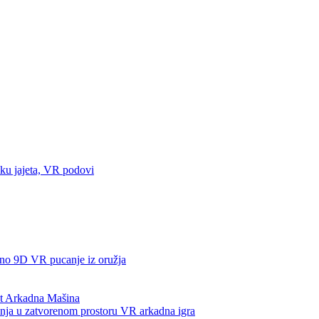
liku jajeta, VR podovi
žno 9D VR pucanje iz oružja
t Arkadna Mašina
a u zatvorenom prostoru VR arkadna igra