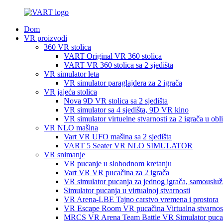
Dom
VR proizvodi
360 VR stolica
VART Original VR 360 stolica
VART VR 360 stolica sa 2 sjedišta
VR simulator leta
VR simulator paraglajdera za 2 igrača
VR jajeća stolica
Nova 9D VR stolica sa 2 sjedišta
VR simulator sa 4 sjedišta, 9D VR kino
VR simulator virtuelne stvarnosti za 2 igrača u ob
VR NLO mašina
Vart VR UFO mašina sa 2 sjedišta
VART 5 Seater VR NLO SIMULATOR
VR snimanje
VR pucanje u slobodnom kretanju
Vart VR VR pucačina za 2 igrača
VR simulator pucanja za jednog igrača, samouslu
Simulator pucanja u virtualnoj stvarnosti
VR Arena-LBE Tajno carstvo vremena i prostora
VR Escape Room VR pucačina Virtualna stvarnos
MRCS VR Arena Team Battle VR Simulator pucanj